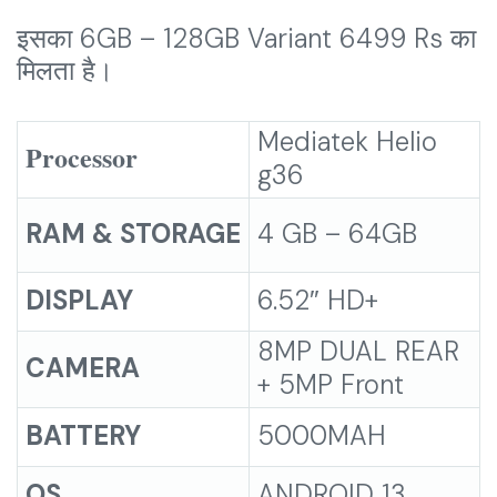
इसका 6GB – 128GB Variant 6499 Rs का
मिलता है।
Mediatek Helio
Processor
g36
RAM & STORAGE
4 GB – 64GB
DISPLAY
6.52″ HD+
8MP DUAL REAR
CAMERA
+ 5MP Front
BATTERY
5000MAH
OS
ANDROID 13