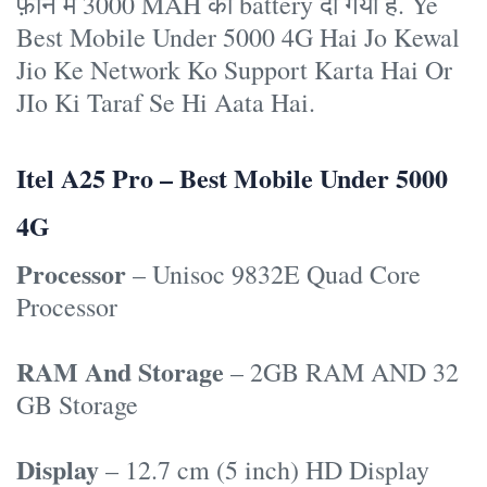
फ़ोन में 3000 MAH की battery दी गयी है. Ye
Best Mobile Under 5000 4G Hai Jo Kewal
Jio Ke Network Ko Support Karta Hai Or
JIo Ki Taraf Se Hi Aata Hai.
Itel A25 Pro – Best Mobile Under 5000
4G
Processor
– Unisoc 9832E Quad Core
Processor
RAM And Storage
– 2GB RAM AND 32
GB Storage
Display
– 12.7 cm (5 inch) HD Display